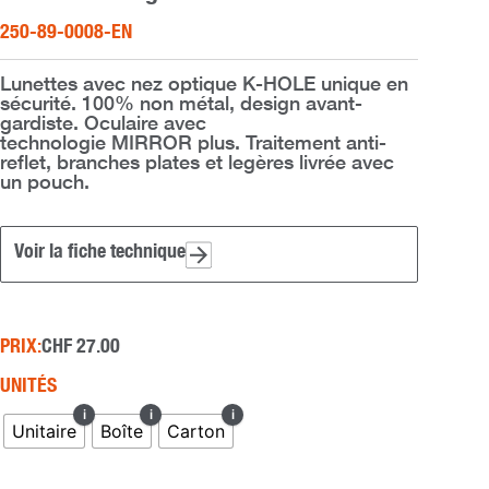
250-89-0008-EN
Lunettes avec nez optique K-HOLE unique en
sécurité. 100% non métal, design avant-
gardiste. Oculaire avec
technologie MIRROR plus. Traitement anti-
reflet, branches plates et legères livrée avec
un pouch.
Voir la fiche technique
PRIX:
CHF
27.00
quantité
UNITÉS
de
bouton
Unitaire
Boîte
Carton
BOND
green