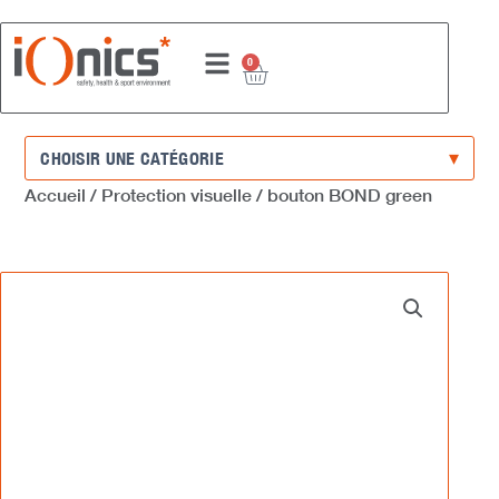
Aller
au
0
contenu
PANIER
Choisir
une
catégorie
Accueil
/
Protection visuelle
/ bouton BOND green